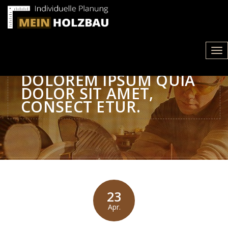
NEQUE PORRO
Tog
QUISQUAM EST, QUI
nav
DOLOREM IPSUM QUIA
DOLOR SIT AMET,
CONSECT ETUR.
23
Apr.