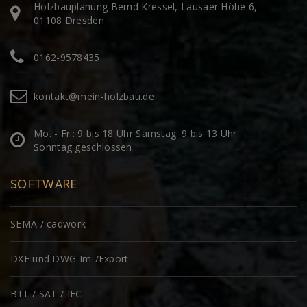
Holzbauplanung Bernd Kressel, Lausaer Höhe 6,
01108 Dresden
0162-9578435
kontakt@mein-holzbau.de
Mo. - Fr.: 9 bis 18 Uhr Samstag: 9 bis 13 Uhr
Sonntag geschlossen
SOFTWARE
SEMA / cadwork
DXF und DWG Im-/Export
BTL / SAT / IFC